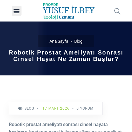
Prof. Dr. Yusuf İlbey
Robotik Prostat Ameliyatı
Ana Sayfa
Blog
Robotik Prostat Ameliyatı Sonrası
Cinsel Hayat Ne Zaman Başlar?
BLOG
-
17 MART 2026
-
0 YORUM
Robotik prostat ameliyatı sonrası cinsel hayata